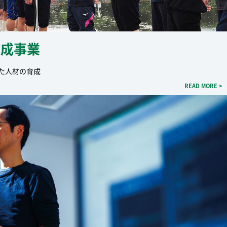
育成事業
た人材の育成
READ MORE >