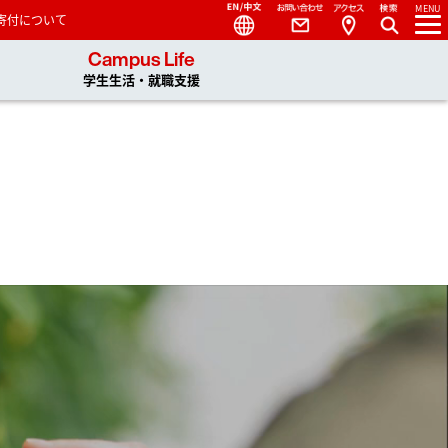
Language
Contact
Access
MENU
寄付について
 You, Unlimited
Campus Life
学生生活・就職支援