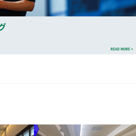
グ
READ MORE >