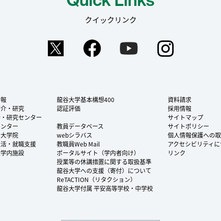
クイックリンク
Twitter
Facebook
YouTube
Instag
情報
龍谷大学基本構想400
資料請求
紹介・研究
認証評価
採用情報
所・研究センター
サイトマップ
センター
教員データベース
サイトポリシー
・大学院
webシラバス
個人情報保護への取
生活・就職支援
教職員Web Mail
アクセシビリティに
大学内施設
ポータルサイト（学内者向け）
リンク
授業等の休講措置に関する取扱基準
龍谷大学への支援（寄付）について
ReTACTION（リタクション）
龍谷大学付属 平安高等学校・中学校