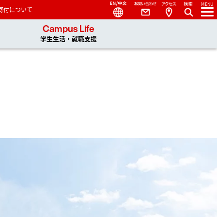
Language
Contact
Access
MENU
寄付について
 You, Unlimited
Campus Life
学生生活・就職支援