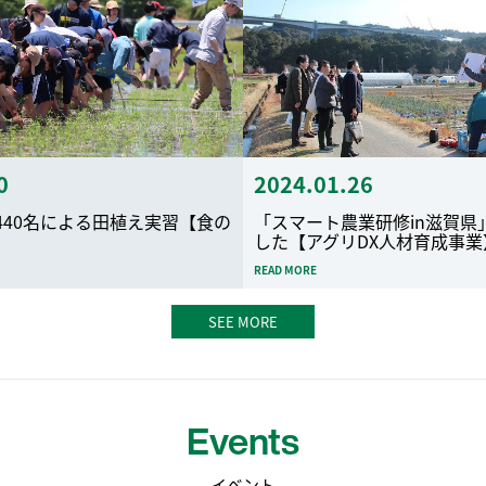
0
2024.01.26
440名による田植え実習【食の
「スマート農業研修in滋賀県
した【アグリDX人材育成事業
READ MORE
SEE MORE
Events
イベント