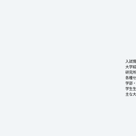
入試
大学
研究
各種
学部
学生
主な