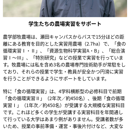
学生たちの農場実習をサポート
農学部牧農場は、瀬田キャンパスからバスで15分ほどの距
離にある教育を目的とした実習用農場（2.7ha）で、「食の
循環実習Ⅰ・Ⅱ」、「資源生物科学実習A・B」、「総合演
習Ⅰ～Ⅲ」、「特別研究」などの授業で実習を行っていま
す。牧農場には私を含め3名の農場専門技術助手が常駐をし
ており、それらの授業で学生・教員が安全かつ円滑に実習
を行うことができるようにサポートをしています。
特に「食の循環実習」は、4学科横断型の必修科目で前期
「食の循環実習Ⅱ」（2年次／約450名）、後期「食の循環
実習Ⅰ」（1年次／約450名）が受講する大規模な実習科目
です。これほど多くの学生が受講する実習科目を年間通し
て行っている大学はあまり例がありません。受講者数が多
いため、授業の事前準備・運営・事後片付けなど、大変な