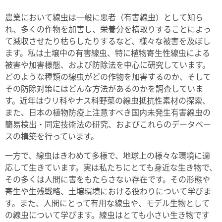
農業において線虫は一般に悪者（有害線虫）として知ら
れ、多くの作物を加害し、栄養分を横取りすることによっ
て減収させたり枯らしたりするなど、様々な被害を及ぼし
ます。私は土壌中の有害線虫、特に植物寄生性線虫による
被害や加害様態、および防除法を中心に研究しています。
どのような種類の線虫がどの作物を加害するのか、そして
その防除対策にはどんな方法があるのかを調査していま
す。近年はウリ科やナス科野菜の線虫抵抗性素材の探索、
また、日本の植物防疫上注意すべき国内未発生有害線虫の
簡易検出・同定技術法の研究、およびこれらのデータベー
スの構築を行っています。
一方で、線虫はきわめて多様で、地球上の様々な環境に適
応して生きています。実は私たちにとても身近な生き物で、
その多くは人間に害をもたらさない存在です。その形態や
寄生や生残戦略、土壌環境における役わりについて学びま
す。また、人間にとって有用な線虫や、モデル生物として
の線虫について学びます。線虫はとても小さい生き物です