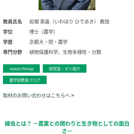
教員氏名
岩堀 英晶（いわほり ひであき） 教授
学位
博士（農学）
学歴
京都大・院・農学
専門分野
植物保護科学、生物多様性・分類
researchmap
研究室・ゼミ紹介
農学部教員ブログ
取材のお問い合わせはこちらへ
線虫とは？ －農業との関わりと生き物としての面白
さ－