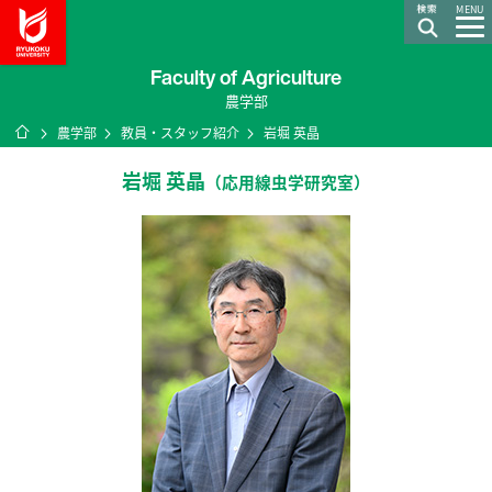
龍谷大学 You, Unlimited
MENU
Faculty of Agriculture
農学部
ホーム
農学部
教員・スタッフ紹介
岩堀 英晶
岩堀 英晶
（応用線虫学研究室）