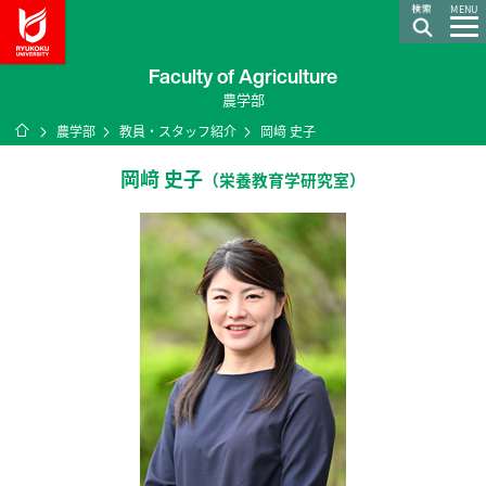
龍谷大学 You, Unlimited
MENU
Faculty of Agriculture
農学部
ホーム
農学部
教員・スタッフ紹介
岡﨑 史子
岡﨑 史子
（栄養教育学研究室）