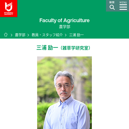
龍谷大学 You, Unlimited
MENU
Faculty of Agriculture
農学部
ホーム
農学部
教員・スタッフ紹介
三浦 励一
三浦 励一
（雑草学研究室）