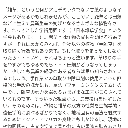
「雑草」というと何かアカデミックでない言葉のようなイ
メージがあるかもしれませんが、ここでいう雑草とは田畑
などに生えて農業生産の妨げとなるさまざまな植物をさ
す、れっきとした学術用語です（「日本雑草学会」という
学会もあります！）。農業とは作物の成長を助ける行為で
すが、それは裏からみれば、作物以外の植物（＝雑草）を
取り除く行為でもあります。もし草取りをまったくしなか
ったら・・・いや、それはちょっと違います。草取りの手
をわずかでもゆるめたら・・・田畑がどうなってしまう
か、少しでも農業の経験のある者ならば思い知らされてい
るでしょう。手作業での草取りや除草剤の使用といった直
接的な手段のほかにも、農法（ファーミングシステム）の
中では、雑草の勢力を弱めるさまざまな工夫がこらされて
いるものです。そういった視点から、農業技術を理解した
い。そのためには、作物と雑草の双方の性質を生態学的・
遺伝学的に調べるばかりでなく、地域固有の農法を観察す
るためにアジア・アフリカの奥地にも出かけるし、現地の
植物図鑑も、古文や漢文で書かれた古い書物も読みあさり