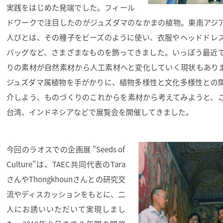
実践をはじめた発端でした。フィール
ドワークで注目したのがジュズダマのなかまの植物。東南アジ
人びとは、その種子をビーズのように使い、衣服やヘッドドレ
バッグなど、さまざまなものを飾ってきました。いっぽう最近
りの素材が自然素材から人工素材へと変化していく現状もあり
ジュズダマ属植物を手がかりに、植物多様性と文化多様性との
介しよう、ものづくりのこれからを素材から考えてみようと、
台湾、インドネシアなどで展覧会を開催してきました。
今回のラオスでの企画展 "Seeds of
Culture"は、TAEC共同代表のTara
さんやThongkhounさんとの研究交
流やディスカッションをもとに、二
人にお誘いいただいて実現しまし