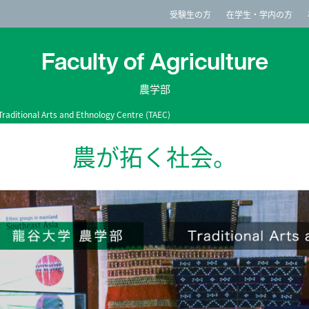
imited
受験生の方
在学生・学内の方
Faculty of Agriculture
農学部
ional Arts and Ethnology Centre (TAEC)
農が拓く社会。