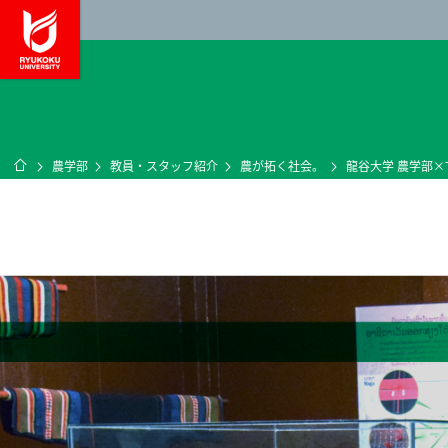
龍谷大学 You, Unl
ホーム
農学部
教員・スタッフ紹介
農が拓く社会。
龍谷大学 農学部×Tradit