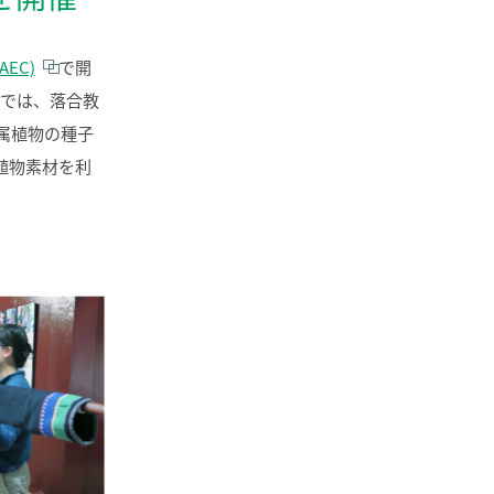
TAEC)
で開
この展覧会では、落合教
属植物の種子
植物素材を利