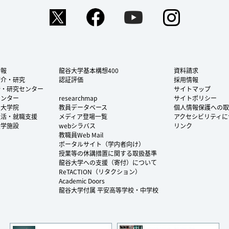
Twitter
Facebook
YouTube
Instag
情報
龍谷大学基本構想400
資料請求
紹介・研究
認証評価
採用情報
所・研究センター
サイトマップ
センター
researchmap
サイトポリシー
・大学院
教員データベース
個人情報保護への取
生活・就職支援
メディア登場一覧
アクセシビリティに
大学施設
webシラバス
リンク
教職員Web Mail
ポータルサイト（学内者向け）
授業等の休講措置に関する取扱基準
龍谷大学への支援（寄付）について
ReTACTION（リタクション）
Academic Doors
龍谷大学付属 平安高等学校・中学校