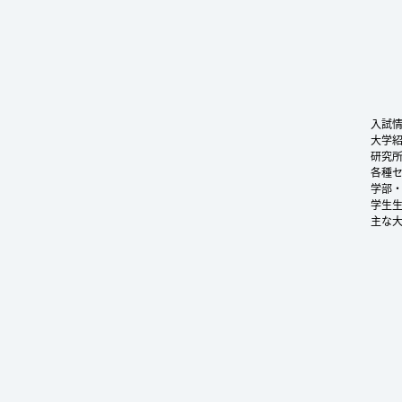
入試
大学
研究
各種
学部
学生
主な