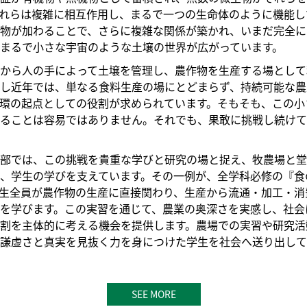
れらは複雑に相互作用し、まるで一つの生命体のように機能し
物が加わることで、さらに複雑な関係が築かれ、いまだ完全に
まるで小さな宇宙のような土壌の世界が広がっています。
から人の手によって土壌を管理し、農作物を生産する場として
し近年では、単なる食料生産の場にとどまらず、持続可能な農
環の起点としての役割が求められています。そもそも、この小
ることは容易ではありません。それでも、果敢に挑戦し続けて
部では、この挑戦を貴重な学びと研究の場と捉え、牧農場と堂
、学生の学びを支えています。その一例が、全学科必修の『食
生全員が農作物の生産に直接関わり、生産から流通・加工・消
を学びます。この実習を通じて、農業の奥深さを実感し、社会
割を主体的に考える機会を提供します。農場での実習や研究活
謙虚さと真実を見抜く力を身につけた学生を社会へ送り出して
SEE MORE