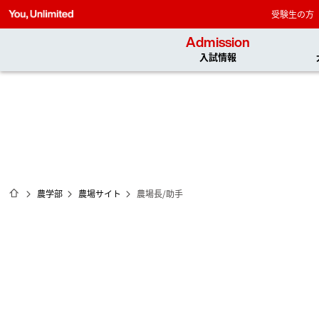
受験生の方
Admission
入試情報
ホーム
農学部
農場サイト
農場長/助手