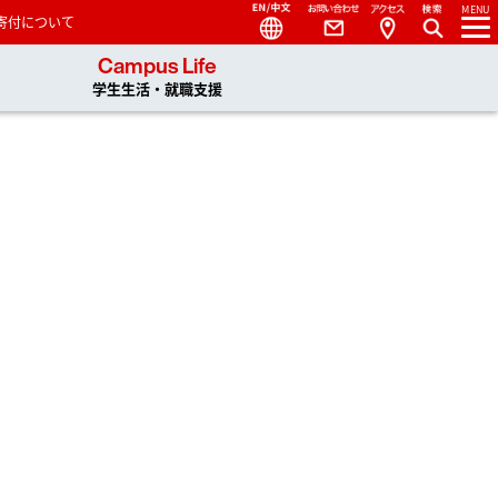
Language
Contact
Access
MENU
寄付について
 You, Unlimited
Campus Life
学生生活・就職支援