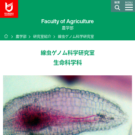
龍谷大学 You, Unlimited
MENU
Faculty of Agriculture
農学部
ホーム
農学部
研究室紹介
線虫ゲノム科学研究室
線虫ゲノム科学研究室
生命科学科