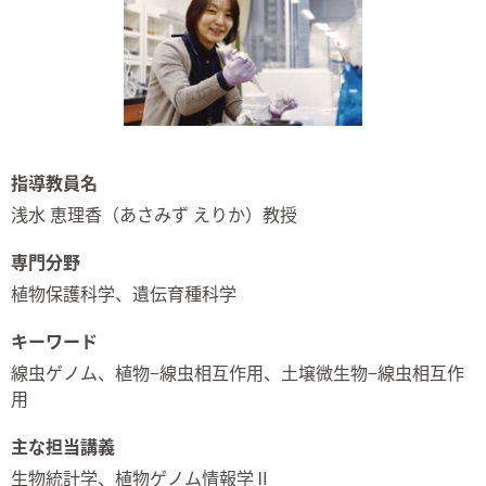
指導教員名
浅水 恵理香（あさみず えりか）教授
専門分野
植物保護科学、遺伝育種科学
キーワード
線虫ゲノム、植物−線虫相互作用、土壌微生物−線虫相互作
用
主な担当講義
生物統計学、植物ゲノム情報学Ⅱ