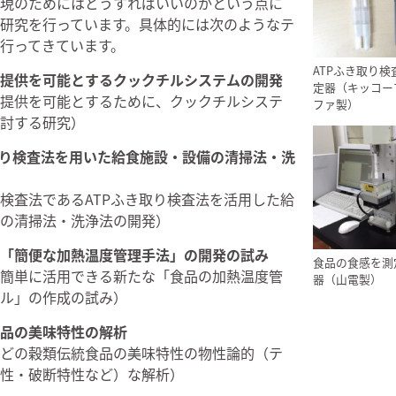
現のためにはどうすればいいのかという点に
研究を行っています。具体的には次のようなテ
行ってきています。
ATPふき取り
提供を可能とするクックチルシステムの開発
定器（キッコー
提供を可能とするために、クックチルシステ
ファ製）
討する研究）
取り検査法を用いた給食施設・設備の清掃法・洗
検査法であるATPふき取り検査法を活用した給
の清掃法・洗浄法の開発）
「簡便な加熱温度管理手法」の開発の試み
食品の食感を測
簡単に活用できる新たな「食品の加熱温度管
器（山電製）
ル」の作成の試み）
品の美味特性の解析
どの穀類伝統食品の美味特性の物性論的（テ
性・破断特性など）な解析）