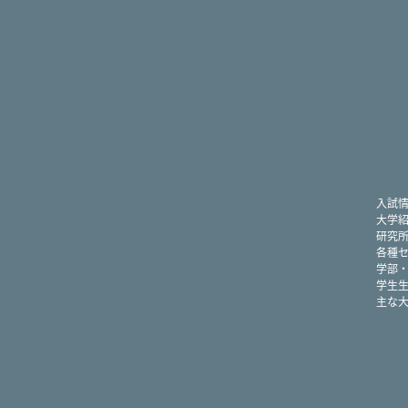
入試
大学
研究
各種
学部
学生
主な