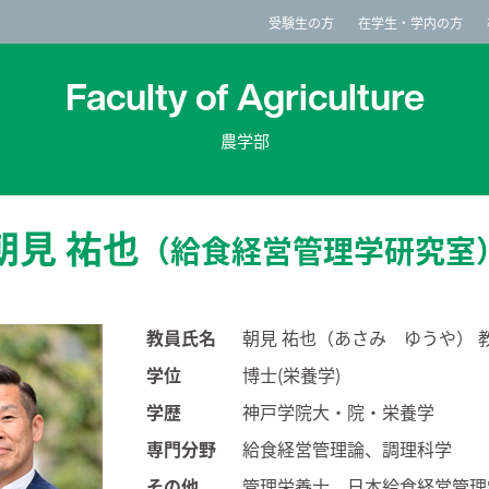
imited
受験生の方
在学生・学内の方
Faculty of Agriculture
農学部
朝見 祐也
（給食経営管理学研究室
教員氏名
朝見 祐也（あさみ ゆうや） 
学位
博士(栄養学)
学歴
神戸学院大・院・栄養学
専門分野
給食経営管理論、調理科学
その他
管理栄養士、日本給食経営管理