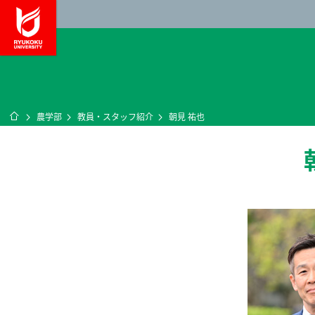
龍谷大学 You, Unl
ホーム
農学部
教員・スタッフ紹介
朝見 祐也