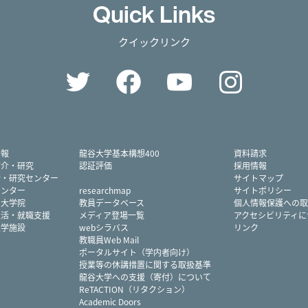
Quick Links
クイックリンク
Twitter
Facebook
YouTube
Instag
情報
龍谷大学基本構想400
資料請求
紹介・研究
認証評価
採用情報
所・研究センター
サイトマップ
センター
researchmap
サイトポリシー
・大学院
教員データベース
個人情報保護への取
生活・就職支援
メディア登場一覧
アクセシビリティに
大学施設
webシラバス
リンク
教職員Web Mail
ポータルサイト（学内者向け）
授業等の休講措置に関する取扱基準
龍谷大学への支援（寄付）について
ReTACTION（リタクション）
Academic Doors