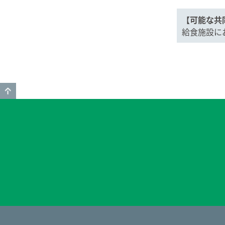
【可能な共
給食施設に
GO TO TOP