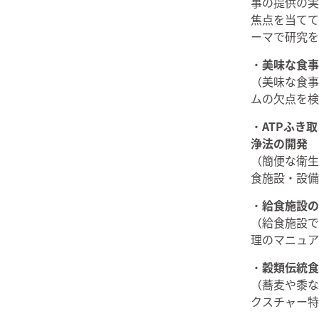
事の提供の実
焦点を当てて
ーマで研究を
・
美味な食事
（美味な食事
ムの欠点を検
・
ATPふき
浄法の開発
（簡便な衛生
食施設・設備
・
給食施設の
（給食施設で
理のマニュア
・
穀類伝統食
（蕎麦や黍な
クスチャー特