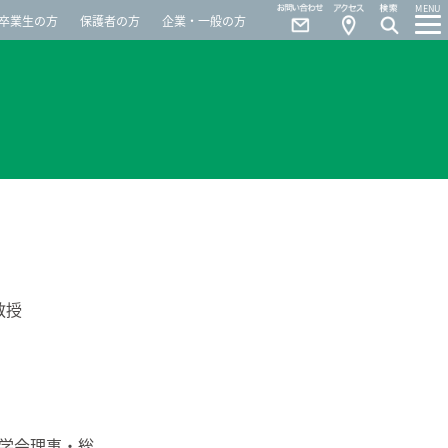
Contact
Access
MENU
卒業生の方
保護者の方
企業・一般の方
）
教授
学会理事・総