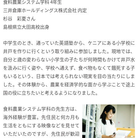
食料農業システム学科 4年生
三井倉庫ホールディングス株式会社 内定
杉谷 彩夏さん
島根県立大田高校出身
中学生のとき、通っていた英語塾から、ケニアにある小学校に
井戸を作りに行くという取り組みに参加しました。現地では、
自分と歳の変わらない小学生の子たちが何時間もかけて井戸水
を汲みに行く姿や、学校へ通えず、食べ物もなくて餓死する子
もいるという、日本では考えられない現実を目の当たりにしま
した。その体験から、農業を経済学的な面から学ぶことで途上
国の役に立ちたいと考えるようになりました。
食料農業システム学科の先生方は、
海外経験が豊富。先住民と何カ月も
生活をともにする映像などを見せて
いただいたのですが、先住民が歓迎