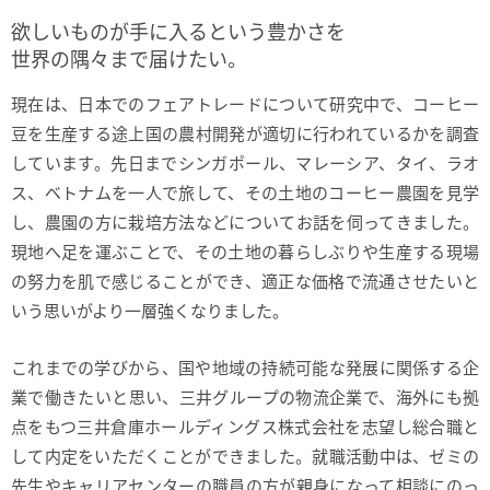
欲しいものが手に入るという豊かさを
世界の隅々まで届けたい。
現在は、日本でのフェアトレードについて研究中で、コーヒー
豆を生産する途上国の農村開発が適切に行われているかを調査
しています。先日までシンガポール、マレーシア、タイ、ラオ
ス、ベトナムを一人で旅して、その土地のコーヒー農園を見学
し、農園の方に栽培方法などについてお話を伺ってきました。
現地へ足を運ぶことで、その土地の暮らしぶりや生産する現場
の努力を肌で感じることができ、適正な価格で流通させたいと
いう思いがより一層強くなりました。
これまでの学びから、国や地域の持続可能な発展に関係する企
業で働きたいと思い、三井グループの物流企業で、海外にも拠
点をもつ三井倉庫ホールディングス株式会社を志望し総合職と
して内定をいただくことができました。就職活動中は、ゼミの
先生やキャリアセンターの職員の方が親身になって相談にのっ