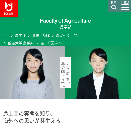
龍谷大学 You, Unlimited
MENU
Faculty of Agriculture
農学部
ホーム
農学部
資格・就職
農が拓く世界。
龍谷大学 農学部 杉谷 彩夏さん
途上国の実態を知り、
海外への思いが芽生える。